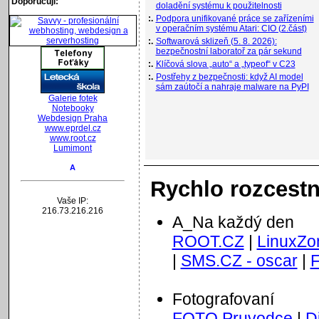
Doporučuji:
doladění systému k použitelnosti
:.
Podpora unifikované práce se zařízeními
v operačním systému Atari: CIO (2.část)
:.
Softwarová sklizeň (5. 8. 2026):
bezpečnostní laboratoř za pár sekund
:.
Klíčová slova „auto“ a „typeof“ v C23
:.
Postřehy z bezpečnosti: když AI model
sám zaútočí a nahraje malware na PyPI
Galerie fotek
Notebooky
Webdesign Praha
www.eprdel.cz
www.root.cz
Lumimont
A
Rychlo rozcestn
Vaše IP:
216.73.216.216
A_Na každý den
ROOT.CZ
|
LinuxZo
|
SMS.CZ - oscar
|
F
Fotografovaní
FOTO Pruvodce
|
Di