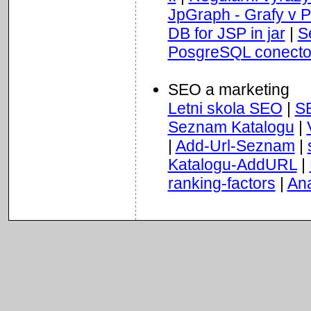
JpGraph - Grafy v 
DB for JSP in jar
|
S
PosgreSQL conecto
SEO a marketing
Letni skola SEO
|
S
Seznam Katalogu
|
|
Add-Url-Seznam
|
Katalogu-AddURL
|
ranking-factors
|
Ana