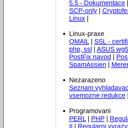
5.5 - Dokumentace
SCP-only
|
Cryptofe
Linux
|
Linux-praxe
QMAIL
|
SSL - certif
php, ssl
|
ASUS wg5
PostFix navod
|
Pos
SpamAssien
|
Meren
Nezarazeno
Seznam vyhladava
vsemozne redukce
Programovani
PERL
|
PHP
|
Regul
II
|
Regularni vyrazy 