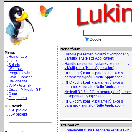
Google
Nette fórum
Menu:
:.
Handle presenteru volaný z komponenty
:.
HomePage
v Multiplieru (Nette Application)
:.
Linux
:.
Handle presenteru volaný z komponenty
:.
Solaris
v Multiplieru (Nette Application)
:.
Windows
:.
Programování
:.
RFC - tichý konflikt parametrů akce s
:.
Java + Tomcat
parametry signálu (Nette Application)
:.
HW obecně
:.
RFC - tichý konflikt parametrů akce s
:.
VoIP - Asterisk
parametry signálu (Nette Application)
:.
Cisco - Mikrotik - Síť
:.
Nette/di 3.1.6 a ACL v neonu (Konfigurace
:.
O mě
a Dependency Injection)
:.
Fotogalerie
:.
RFC - tichý konflikt parametrů akce s
parametry signálu (Nette Application)
Testovací:
:.
ASP projekt
:.
JSP projekt
site root.cz
:.
EndeavourOS na Raspberry Pi 4B 4 GB: