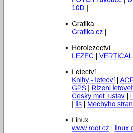
10D
|
Grafika
Grafika.cz
|
Horolezectví
LEZEC
|
VERTICAL
Letectví
Knihy - letecví
|
ACF
GPS
|
Rizeni letov
Cesky met. ustav
|
|
lis
|
Mechyho stran
Linux
www.root.cz
|
linux.